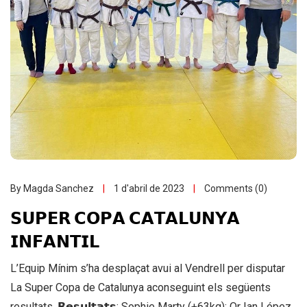
By Magda Sanchez
1 d'abril de 2023
Comments (0)
𝗦𝗨𝗣𝗘𝗥 𝗖𝗢𝗣𝗔 𝗖𝗔𝗧𝗔𝗟𝗨𝗡𝗬𝗔
𝗜𝗡𝗙𝗔𝗡𝗧𝗜𝗟
L’Equip Mínim s’ha desplaçat avui al Vendrell per disputar
La Super Copa de Catalunya aconseguint els següents
resultats. 𝗥𝗲𝘀𝘂𝗹𝘁𝗮𝘁𝘀: Sophie Marty (+63kg): Or Ian López