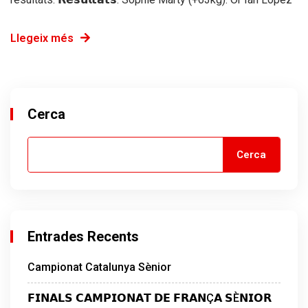
Llegeix més
Cerca
Cerca
Entrades Recents
Campionat Catalunya Sènior
𝗙𝗜𝗡𝗔𝗟𝗦 𝗖𝗔𝗠𝗣𝗜𝗢𝗡𝗔𝗧 𝗗𝗘 𝗙𝗥𝗔𝗡Ç𝗔 𝗦È𝗡𝗜𝗢𝗥