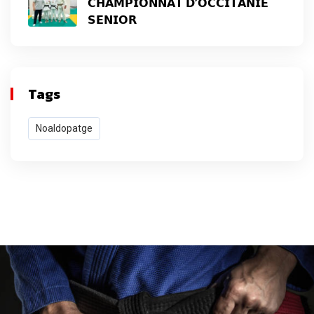
𝗖𝗛𝗔𝗠𝗣𝗜𝗢𝗡𝗡𝗔𝗧 𝗗’𝗢𝗖𝗖𝗜𝗧𝗔𝗡𝗜𝗘
𝗦𝗘𝗡𝗜𝗢𝗥
Tags
Noaldopatge