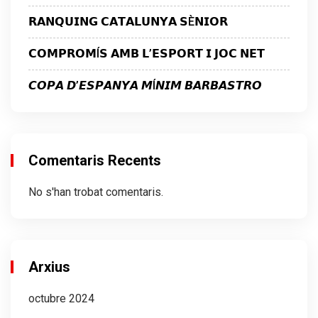
𝗥𝗔𝗡𝗤𝗨𝗜𝗡𝗚 𝗖𝗔𝗧𝗔𝗟𝗨𝗡𝗬𝗔 𝗦È𝗡𝗜𝗢𝗥
𝗖𝗢𝗠𝗣𝗥𝗢𝗠Í𝗦 𝗔𝗠𝗕 𝗟’𝗘𝗦𝗣𝗢𝗥𝗧 𝗜 𝗝𝗢𝗖 𝗡𝗘𝗧
𝘾𝙊𝙋𝘼 𝘿’𝙀𝙎𝙋𝘼𝙉𝙔𝘼 𝙈Í𝙉𝙄𝙈 𝘽𝘼𝙍𝘽𝘼𝙎𝙏𝙍𝙊
Comentaris Recents
No s'han trobat comentaris.
Arxius
octubre 2024