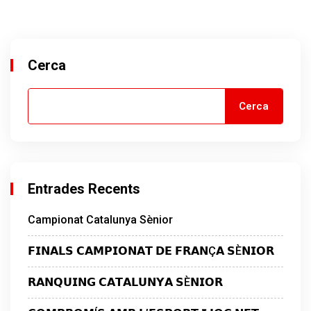
Cerca
Cerca
Entrades Recents
Campionat Catalunya Sènior
𝗙𝗜𝗡𝗔𝗟𝗦 𝗖𝗔𝗠𝗣𝗜𝗢𝗡𝗔𝗧 𝗗𝗘 𝗙𝗥𝗔𝗡Ç𝗔 𝗦È𝗡𝗜𝗢𝗥
𝗥𝗔𝗡𝗤𝗨𝗜𝗡𝗚 𝗖𝗔𝗧𝗔𝗟𝗨𝗡𝗬𝗔 𝗦È𝗡𝗜𝗢𝗥