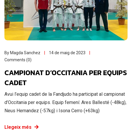
By Magda Sanchez
14 de maig de 2023
Comments (0)
CAMPIONAT D’OCCITANIA PER EQUIPS
CADET
Avui l’equip cadet de la Fandjudo ha participat al campionat
d’Occitania per equips. Equip femení: Ares Ballesté (-48kg),
Neus Hernandez (-57kg) i Isona Cerro (+63kg)
Llegeix més