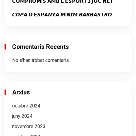
𝗖𝗢𝗠𝗣𝗥𝗢𝗠Í𝗦 𝗔𝗠𝗕 𝗟’𝗘𝗦𝗣𝗢𝗥𝗧 𝗜 𝗝𝗢𝗖 𝗡𝗘𝗧
𝘾𝙊𝙋𝘼 𝘿’𝙀𝙎𝙋𝘼𝙉𝙔𝘼 𝙈Í𝙉𝙄𝙈 𝘽𝘼𝙍𝘽𝘼𝙎𝙏𝙍𝙊
Comentaris Recents
No s'han trobat comentaris.
Arxius
octubre 2024
juny 2024
novembre 2023