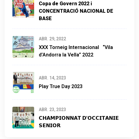
Copa de Govern 2022
i
CONCENTRACIÓ NACIONAL DE
BASE
ABR. 29, 2022
XXX Torneig Internacional “Vila
d’Andorra la Vella” 2022
ABR. 14, 2023
Play True Day 2023
ABR. 23, 2023
𝗖𝗛𝗔𝗠𝗣𝗜𝗢𝗡𝗡𝗔𝗧 𝗗’𝗢𝗖𝗖𝗜𝗧𝗔𝗡𝗜𝗘
𝗦𝗘𝗡𝗜𝗢𝗥