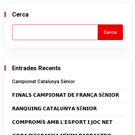
Cerca
Cerca
Entrades Recents
Campionat Catalunya Sènior
𝗙𝗜𝗡𝗔𝗟𝗦 𝗖𝗔𝗠𝗣𝗜𝗢𝗡𝗔𝗧 𝗗𝗘 𝗙𝗥𝗔𝗡Ç𝗔 𝗦È𝗡𝗜𝗢𝗥
𝗥𝗔𝗡𝗤𝗨𝗜𝗡𝗚 𝗖𝗔𝗧𝗔𝗟𝗨𝗡𝗬𝗔 𝗦È𝗡𝗜𝗢𝗥
𝗖𝗢𝗠𝗣𝗥𝗢𝗠Í𝗦 𝗔𝗠𝗕 𝗟’𝗘𝗦𝗣𝗢𝗥𝗧 𝗜 𝗝𝗢𝗖 𝗡𝗘𝗧