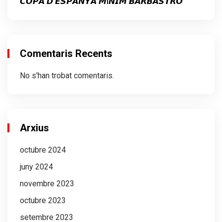
𝘾𝙊𝙋𝘼 𝘿’𝙀𝙎𝙋𝘼𝙉𝙔𝘼 𝙈Í𝙉𝙄𝙈 𝘽𝘼𝙍𝘽𝘼𝙎𝙏𝙍𝙊
Comentaris Recents
No s'han trobat comentaris.
Arxius
octubre 2024
juny 2024
novembre 2023
octubre 2023
setembre 2023