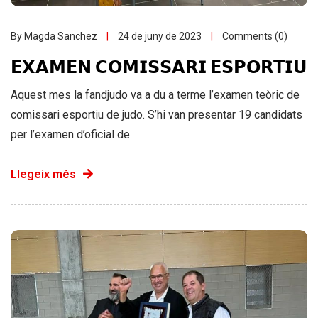
By Magda Sanchez
24 de juny de 2023
Comments (0)
𝗘𝗫𝗔𝗠𝗘𝗡 𝗖𝗢𝗠𝗜𝗦𝗦𝗔𝗥𝗜 𝗘𝗦𝗣𝗢𝗥𝗧𝗜𝗨
Aquest mes la fandjudo va a du a terme l’examen teòric de
comissari esportiu de judo. S’hi van presentar 19 candidats
per l’examen d’oficial de
Llegeix més