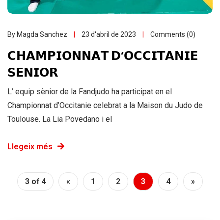
By Magda Sanchez
23 d'abril de 2023
Comments (0)
𝗖𝗛𝗔𝗠𝗣𝗜𝗢𝗡𝗡𝗔𝗧 𝗗’𝗢𝗖𝗖𝗜𝗧𝗔𝗡𝗜𝗘
𝗦𝗘𝗡𝗜𝗢𝗥
L’ equip sènior de la Fandjudo ha participat en el
Championnat d’Occitanie celebrat a la Maison du Judo de
Toulouse. La Lia Povedano i el
Llegeix més
3 of 4
«
1
2
3
4
»