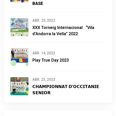
BASE
ABR. 29, 2022
XXX Torneig Internacional “Vila
d’Andorra la Vella” 2022
ABR. 14, 2023
Play True Day 2023
ABR. 23, 2023
𝗖𝗛𝗔𝗠𝗣𝗜𝗢𝗡𝗡𝗔𝗧 𝗗’𝗢𝗖𝗖𝗜𝗧𝗔𝗡𝗜𝗘
𝗦𝗘𝗡𝗜𝗢𝗥