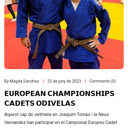
By Magda Sanchez
25 de juny de 2023
Comments (0)
𝗘𝗨𝗥𝗢𝗣𝗘𝗔𝗡 𝗖𝗛𝗔𝗠𝗣𝗜𝗢𝗡𝗦𝗛𝗜𝗣𝗦
𝗖𝗔𝗗𝗘𝗧𝗦 𝗢𝗗𝗜𝗩𝗘𝗟𝗔𝗦
Aquest cap de setmana en Joaquim Tomàs i la Neus
Hernandez han participat en el Campionat Europeu Cadet