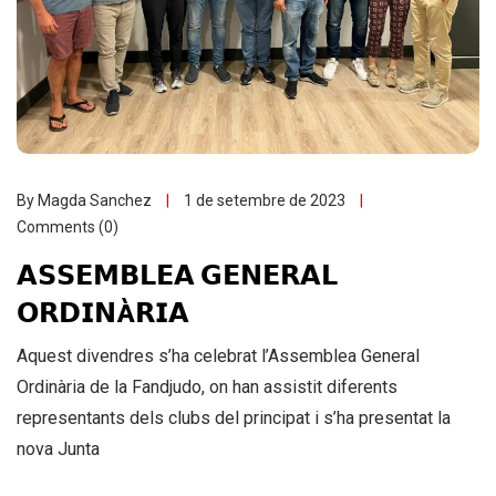
By Magda Sanchez
1 de setembre de 2023
Comments (0)
𝗔𝗦𝗦𝗘𝗠𝗕𝗟𝗘𝗔 𝗚𝗘𝗡𝗘𝗥𝗔𝗟
𝗢𝗥𝗗𝗜𝗡À𝗥𝗜𝗔
Aquest divendres s’ha celebrat l’Assemblea General
Ordinària de la Fandjudo, on han assistit diferents
representants dels clubs del principat i s’ha presentat la
nova Junta