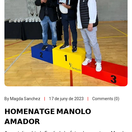
By Magda Sanchez
17 de juny de 2023
Comments (0)
𝗛𝗢𝗠𝗘𝗡𝗔𝗧𝗚𝗘 𝗠𝗔𝗡𝗢𝗟𝗢
𝗔𝗠𝗔𝗗𝗢𝗥