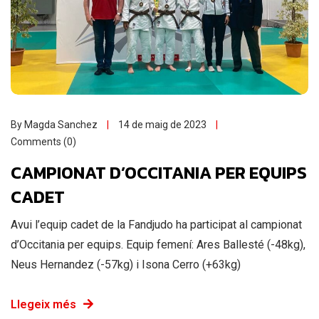
By Magda Sanchez
14 de maig de 2023
Comments (0)
CAMPIONAT D’OCCITANIA PER EQUIPS
CADET
Avui l’equip cadet de la Fandjudo ha participat al campionat
d’Occitania per equips. Equip femení: Ares Ballesté (-48kg),
Neus Hernandez (-57kg) i Isona Cerro (+63kg)
Llegeix més